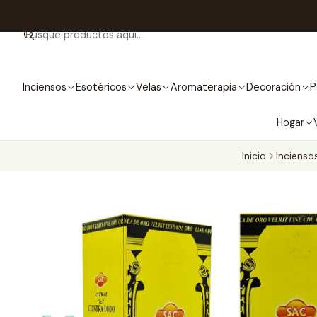
Inciensos
Esotéricos
Velas
Aromaterapia
Decoración
P
Hogar
Inicio
Incienso