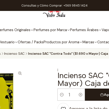
Consultas y Cómo Comprar: +569 9845 1424
erfumes Originales
Perfumes por Marca
Perfumes Árabes
Vapo
Vestuario
Ofertas / Packs
Productos por Aroma
Marcas
Conta
s
Incienso SAC
Incienso SAC "Contra Todo" ($1.690 x Mayor) Caj
|
Incienso SAC "
Mayor) Caja d
Ag
Cantidad
Agregar a la lista de