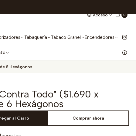
Acceso
0
rizadores
Tabaquería
Tabaco Granel
Encendedores
cto
a de 6 Hexágonos
Contra Todo" ($1.690 x
e 6 Hexágonos
regar al Carro
Comprar ahora
 favoritos