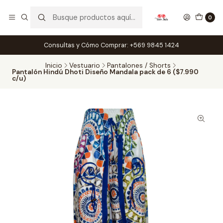
0
Consultas y Cómo Comprar: +569 9845 1424
Inicio
Vestuario
Pantalones / Shorts
Pantalón Hindú Dhoti Diseño Mandala pack de 6 ($7.990
c/u)