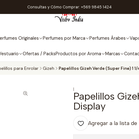
Consultas y Cómo Comprar: +569 9845 1424
erfumes Originales
Perfumes por Marca
Perfumes Árabes
Vapo
Vestuario
Ofertas / Packs
Productos por Aroma
Marcas
Conta
elillos para Enrolar
Gizeh
Papelillos Gizeh Verde (Super Fine) 1 1/
|
Papelillos Gize
Display
Agregar a la lista de