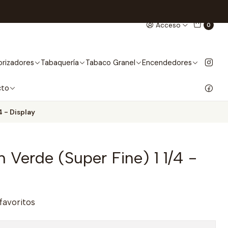
Acceso
0
rizadores
Tabaquería
Tabaco Granel
Encendedores
cto
4 - Display
h Verde (Super Fine) 1 1/4 -
 favoritos