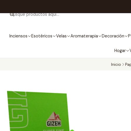
Inciensos
Esotéricos
Velas
Aromaterapia
Decoración
P
Hogar
Inicio
Pap