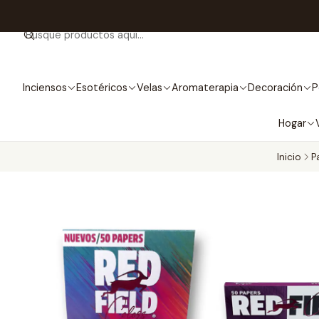
Inciensos
Esotéricos
Velas
Aromaterapia
Decoración
P
Hogar
Inicio
P