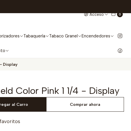
Acceso
0
rizadores
Tabaquería
Tabaco Granel
Encendedores
cto
 - Display
ield Color Pink 1 1/4 - Display
regar al Carro
Comprar ahora
 favoritos