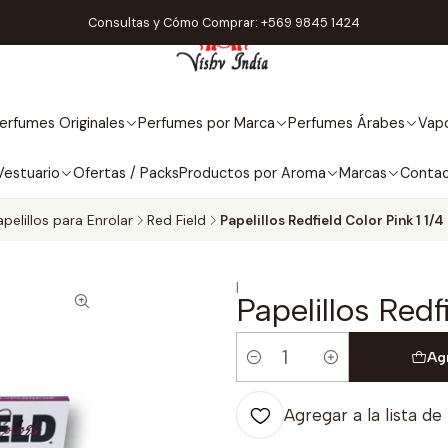
Consultas y Cómo Comprar: +569 9845 1424
erfumes Originales
Perfumes por Marca
Perfumes Árabes
Vapo
Vestuario
Ofertas / Packs
Productos por Aroma
Marcas
Conta
apelillos para Enrolar
Red Field
Papelillos Redfield Color Pink 1 1/4
|
Papelillos Redf
Ag
Cantidad
Agregar a la lista de