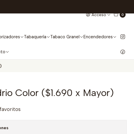
Acceso
0
rizadores
Tabaquería
Tabaco Granel
Encendedores
cto
)
drio Color ($1.690 x Mayor)
 favoritos
ones