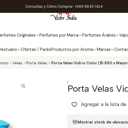
Consultas y Cómo Comprar: +569 9845 1424
erfumes Originales
Perfumes por Marca
Perfumes Árabes
Vapo
Vestuario
Ofertas / Packs
Productos por Aroma
Marcas
Conta
Inicio
Velas
Porta Velas
Porta Velas Vidrio Color ($1.690 x Mayor
|
Porta Velas Vi
Agregar a la lista de
Mostrar stock de ubicaci