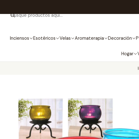
Inciensos
Esotéricos
Velas
Aromaterapia
Decoración
P
Hogar