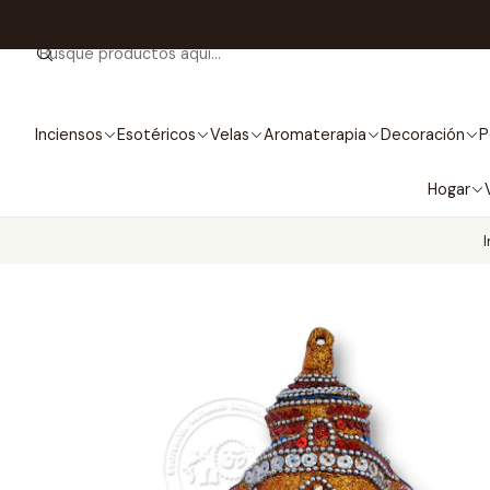
Inciensos
Esotéricos
Velas
Aromaterapia
Decoración
P
Hogar
I