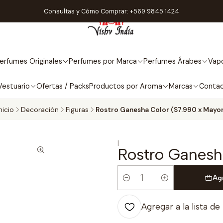
Consultas y Cómo Comprar: +569 9845 1424
erfumes Originales
Perfumes por Marca
Perfumes Árabes
Vapo
Vestuario
Ofertas / Packs
Productos por Aroma
Marcas
Conta
nicio
Decoración
Figuras
Rostro Ganesha Color ($7.990 x Mayor
|
Rostro Ganesh
Ag
Cantidad
Agregar a la lista de