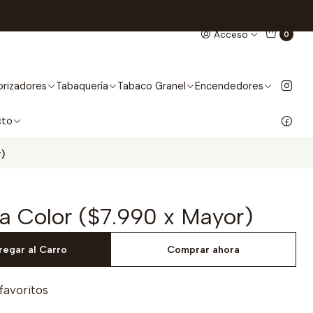
Acceso
0
rizadores
Tabaquería
Tabaco Granel
Encendedores
cto
)
a Color ($7.990 x Mayor)
regar al Carro
Comprar ahora
 favoritos