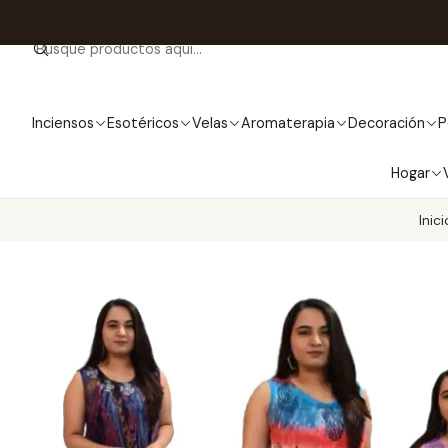
Inciensos
Esotéricos
Velas
Aromaterapia
Decoración
P
Hogar
Inici