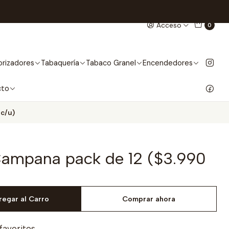
Acceso
0
rizadores
Tabaquería
Tabaco Granel
Encendedores
cto
 c/u)
Campana pack de 12 ($3.990
regar al Carro
Comprar ahora
 favoritos