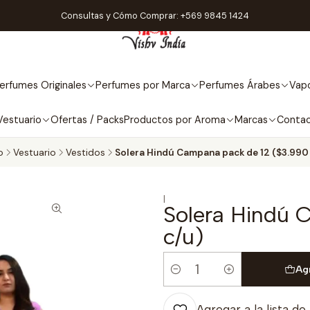
Consultas y Cómo Comprar: +569 9845 1424
erfumes Originales
Perfumes por Marca
Perfumes Árabes
Vapo
Vestuario
Ofertas / Packs
Productos por Aroma
Marcas
Conta
o
Vestuario
Vestidos
Solera Hindú Campana pack de 12 ($3.990
|
Solera Hindú 
c/u)
Ag
Cantidad
Agregar a la lista de