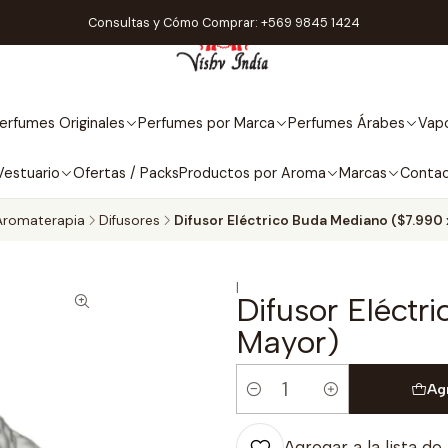
Consultas y Cómo Comprar: +569 9845 1424
erfumes Originales
Perfumes por Marca
Perfumes Árabes
Vapo
Vestuario
Ofertas / Packs
Productos por Aroma
Marcas
Conta
Aromaterapia
Difusores
Difusor Eléctrico Buda Mediano ($7.990 
|
Difusor Eléctr
Mayor)
Ag
Cantidad
Agregar a la lista de