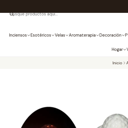
Inciensos
Esotéricos
Velas
Aromaterapia
Decoración
P
Hogar
Inicio