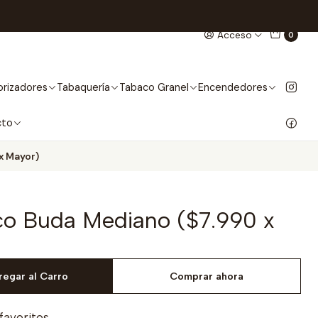
Acceso
0
rizadores
Tabaquería
Tabaco Granel
Encendedores
cto
x Mayor)
ico Buda Mediano ($7.990 x
regar al Carro
Comprar ahora
 favoritos