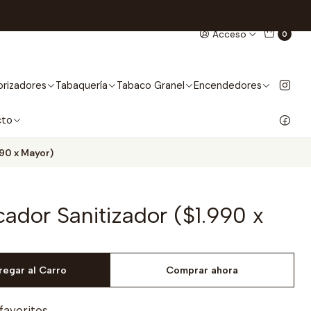
Acceso
0
rizadores
Tabaquería
Tabaco Granel
Encendedores
cto
90 x Mayor)
ador Sanitizador ($1.990 x
regar al Carro
Comprar ahora
 favoritos