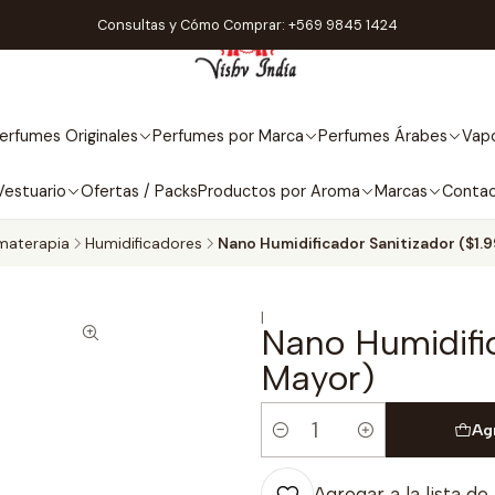
Consultas y Cómo Comprar: +569 9845 1424
erfumes Originales
Perfumes por Marca
Perfumes Árabes
Vapo
Vestuario
Ofertas / Packs
Productos por Aroma
Marcas
Conta
materapia
Humidificadores
Nano Humidificador Sanitizador ($1.9
|
Nano Humidific
Mayor)
Ag
Cantidad
Agregar a la lista de