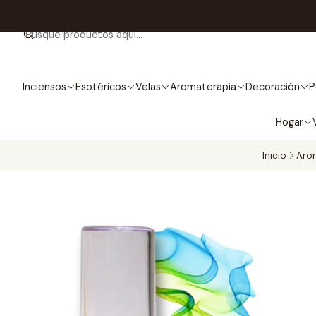
Inciensos
Esotéricos
Velas
Aromaterapia
Decoración
P
Hogar
Inicio
Aro