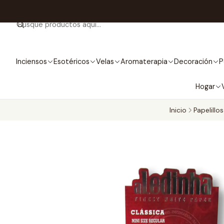
Inciensos
Esotéricos
Velas
Aromaterapia
Decoración
P
Hogar
Inicio
Papelillo