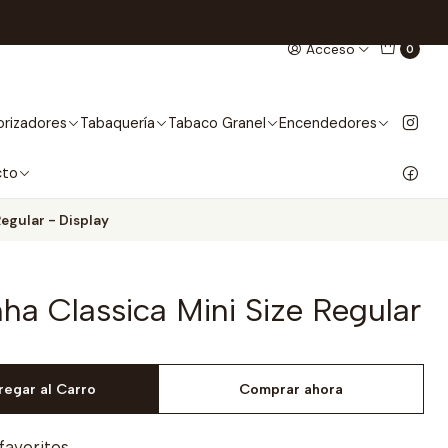
Acceso
0
rizadores
Tabaquería
Tabaco Granel
Encendedores
cto
Regular - Display
nha Classica Mini Size Regular
regar al Carro
Comprar ahora
 favoritos