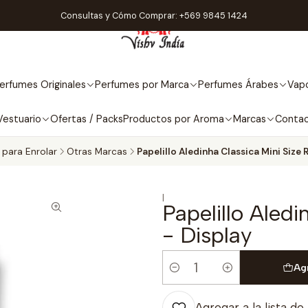
Consultas y Cómo Comprar: +569 9845 1424
erfumes Originales
Perfumes por Marca
Perfumes Árabes
Vapo
Vestuario
Ofertas / Packs
Productos por Aroma
Marcas
Conta
s para Enrolar
Otras Marcas
Papelillo Aledinha Classica Mini Size 
|
Papelillo Aledi
- Display
Ag
Cantidad
Agregar a la lista de