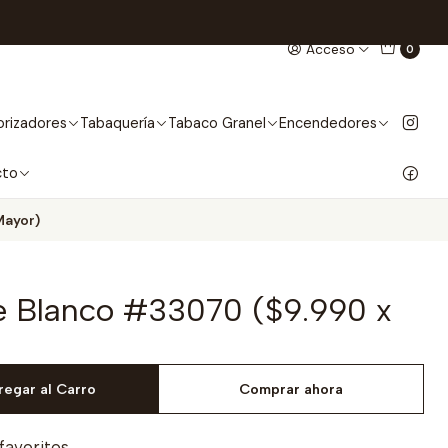
Acceso
0
rizadores
Tabaquería
Tabaco Granel
Encendedores
cto
Mayor)
e Blanco #33070 ($9.990 x
regar al Carro
Comprar ahora
 favoritos