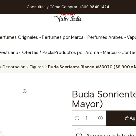
Consultas y Cómo Comprar: +569 9845 1424
erfumes Originales
Perfumes por Marca
Perfumes Árabes
Vapo
Vestuario
Ofertas / Packs
Productos por Aroma
Marcas
Conta
Decoración
Figuras
Buda Sonriente Blanco #33070 ($9.990 x 
|
Buda Sonrient
Mayor)
Ag
Cantidad
Agregar a la lista de