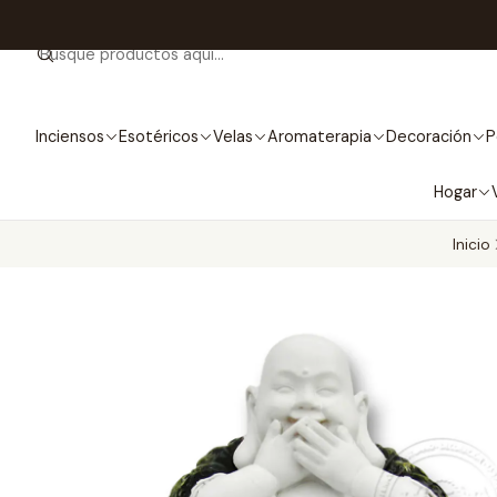
Inciensos
Esotéricos
Velas
Aromaterapia
Decoración
P
Hogar
Inicio