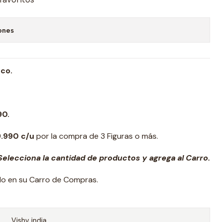
ones
nco
.
90.
9.990 c/u
por la compra de 3 Figuras o más.
elecciona la cantidad de productos y agrega al Carro.
ado en su Carro de Compras.
Vishv india