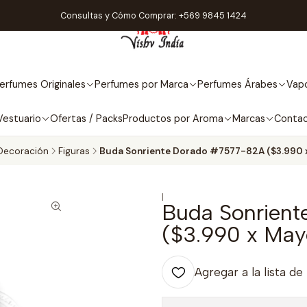
Consultas y Cómo Comprar: +569 9845 1424
erfumes Originales
Perfumes por Marca
Perfumes Árabes
Vapo
Vestuario
Ofertas / Packs
Productos por Aroma
Marcas
Conta
Decoración
Figuras
Buda Sonriente Dorado #7577-82A ($3.990 
|
Buda Sonrien
($3.990 x May
Agregar a la lista de