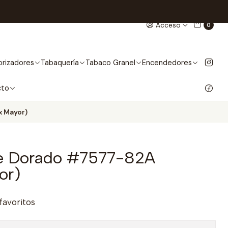
Acceso
0
rizadores
Tabaquería
Tabaco Granel
Encendedores
cto
x Mayor)
te Dorado #7577-82A
or)
 favoritos