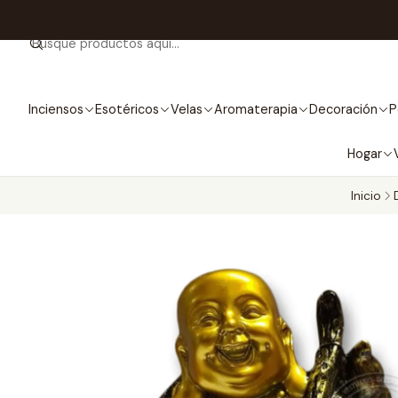
Inciensos
Esotéricos
Velas
Aromaterapia
Decoración
P
Hogar
Inicio