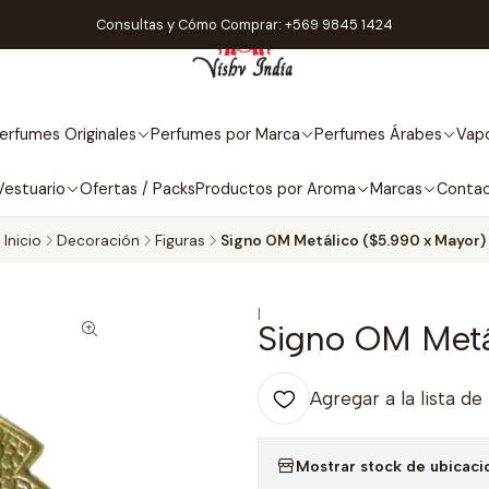
Consultas y Cómo Comprar: +569 9845 1424
erfumes Originales
Perfumes por Marca
Perfumes Árabes
Vapo
Vestuario
Ofertas / Packs
Productos por Aroma
Marcas
Conta
Inicio
Decoración
Figuras
Signo OM Metálico ($5.990 x Mayor)
|
Signo OM Metá
Agregar a la lista de
Mostrar stock de ubicaci