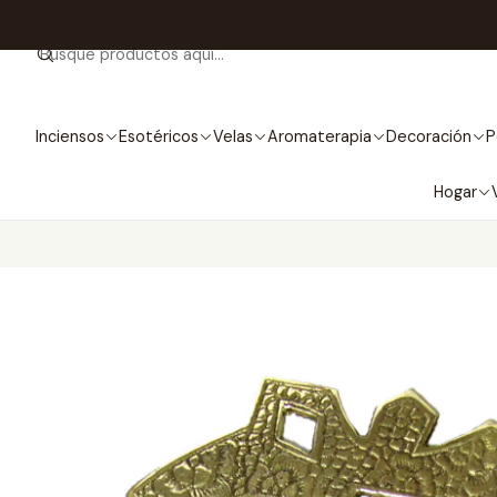
Inciensos
Esotéricos
Velas
Aromaterapia
Decoración
P
Hogar