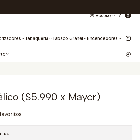
Acceso
0
rizadores
Tabaquería
Tabaco Granel
Encendedores
cto
lico ($5.990 x Mayor)
 favoritos
ones