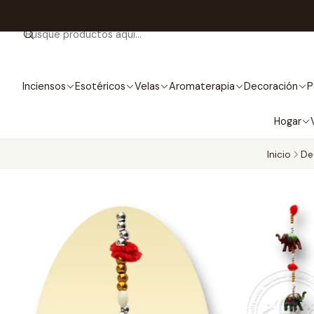
Inciensos
Esotéricos
Velas
Aromaterapia
Decoración
P
Hogar
Inicio
De