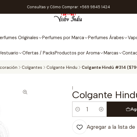
Consultas y Cómo Comprar: +569 9845 1424
erfumes Originales
Perfumes por Marca
Perfumes Árabes
Vapo
Vestuario
Ofertas / Packs
Productos por Aroma
Marcas
Conta
coración
Colgantes
Colgante Hindu
Colgante Hindú #314 ($79
|
Colgante Hind
Ag
Cantidad
Agregar a la lista de