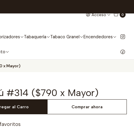
Acceso
0
rizadores
Tabaquería
Tabaco Granel
Encendedores
cto
0 x Mayor)
ú #314 ($790 x Mayor)
regar al Carro
Comprar ahora
 favoritos