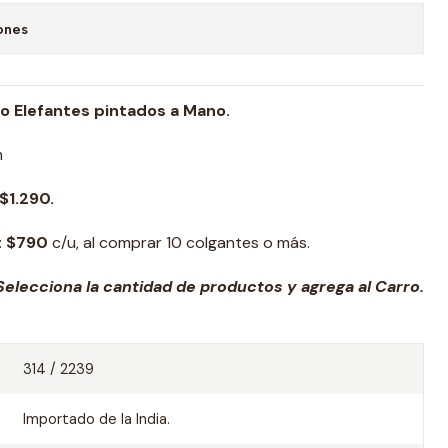
ones
co Elefantes pintados a Mano.
m
$1.290.
:
$7
90
c/u, al comprar 10 colgantes o más.
elecciona la cantidad de productos y agrega al Carro.
314 / 2239
Importado de la India.